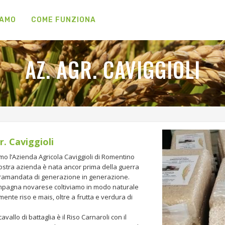
IAMO
COME FUNZIONA
AZ. AGR. CAVIGGIOLI
r. Caviggioli
mo l’Azienda Agricola Caviggioli di Romentino
nostra azienda è nata ancor prima della guerra
tramandata di generazione in generazione.
mpagna novarese coltiviamo in modo naturale
mente riso e mais, oltre a frutta e verdura di
.
cavallo di battaglia è il Riso Carnaroli con il