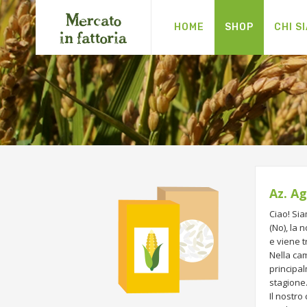
HOME
SHOP
CHI S
Az. Ag
Ciao! Sia
(No), la 
e viene 
Nella ca
principal
stagione
Il nostro 