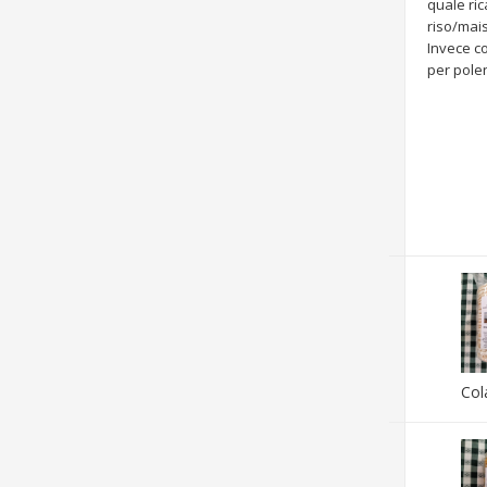
quale ric
riso/mais,
Invece c
per polen
Col